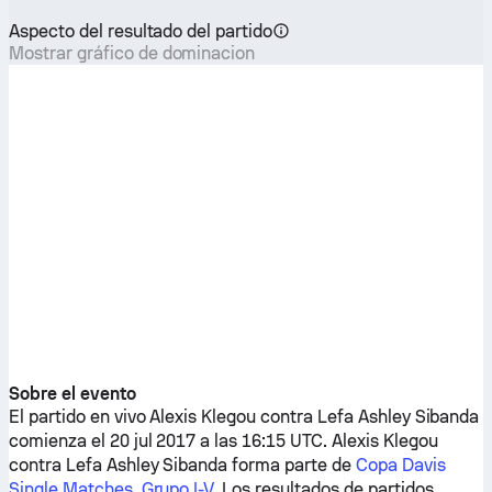
Aspecto del resultado del partido
Mostrar gráfico de dominacion
Sobre el evento
El partido en vivo
Alexis Klegou
contra
Lefa Ashley Sibanda
comienza el 20 jul 2017 a las 16:15 UTC.
Alexis Klegou
contra
Lefa Ashley Sibanda
forma parte de
Copa Davis
Single Matches, Grupo I-V
. Los resultados de partidos