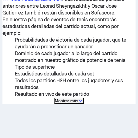
anteriores entre
Leonid Sheyngezikht
y
Oscar Jose
Gutierrez
también están disponibles en Sofascore.
En nuestra página de eventos de tenis encontrarás
estadísticas detalladas del partido actual, como por
ejemplo:
Probabilidades de victoria de cada jugador, que te
ayudarán a pronosticar un ganador
Dominio de cada jugador a lo largo del partido
mostrado en nuestro gráfico de potencia de tenis
Tipo de superficie
Estadísticas detalladas de cada set
Todos los partidos H2H entre los jugadores y sus
resultados
Resultado en vivo de este partido
Mostrar más