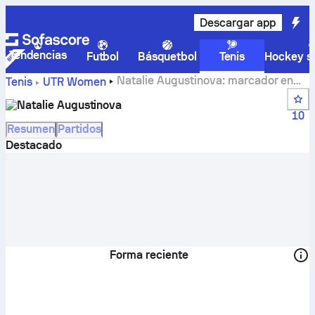
Descargar app
Tendencias
Futbol
Básquetbol
Tenis
Hockey so
Natalie Augustinova: marcador en
Tenis
UTR Women
vivo, calendario y resultados
Natalie Augustinova
10
Resumen
Partidos
Destacado
Forma reciente