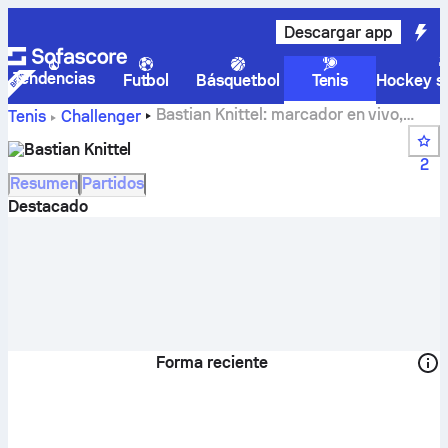
Descargar app
Tendencias
Futbol
Básquetbol
Tenis
Hockey so
Bastian Knittel: marcador en vivo,
Tenis
Challenger
calendario y resultados
Bastian Knittel
2
Resumen
Partidos
Destacado
Forma reciente