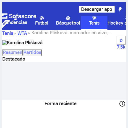
Descargar app
Tendencias
Futbol
Básquetbol
Tenis
Hockey so
Karolína Plíšková: marcador en vivo,
Tenis
WTA
calendario y resultados
Karolína Plíšková
7.5k
Resumen
Partidos
Destacado
Forma reciente