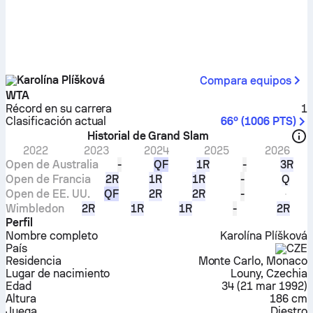
Karolína Plíšková
Compara equipos
WTA
Récord en su carrera
1
Clasificación actual
66º
(
1006
PTS
)
Historial de Grand Slam
2022
2023
2024
2025
2026
Open de Australia
-
QF
1R
-
3R
Open de Francia
2R
1R
1R
-
Q
Open de EE. UU.
QF
2R
2R
-
Wimbledon
2R
1R
1R
-
2R
Perfil
Nombre completo
Karolína Plíšková
País
CZE
Residencia
Monte Carlo, Monaco
Lugar de nacimiento
Louny, Czechia
Edad
34
(
21 mar 1992
)
Altura
186 cm
Juega
Diestro