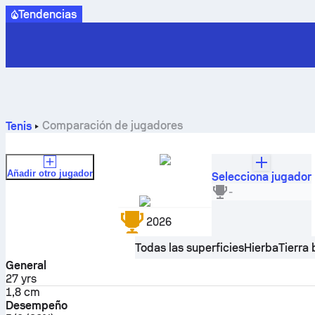
Tendencias
Comparación de jugadores
Tenis
Añadir otro jugador
Selecciona jugador
Matyas Fuele
-
Hungría
2026
Todas las superficies
Hierba
Tierra 
General
27
yrs
1,8 cm
Desempeño