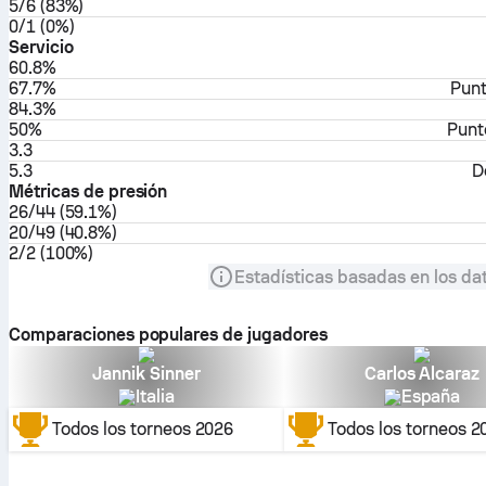
5/6 (83%)
0/1 (0%)
Servicio
60.8%
67.7%
Punt
84.3%
50%
Punt
3.3
5.3
D
Métricas de presión
26/44 (59.1%)
20/49 (40.8%)
2/2 (100%)
Estadísticas basadas en los dat
Comparaciones populares de jugadores
Jannik Sinner
Carlos Alcaraz
Italia
España
Todos los torneos
2026
Todos los torneos
2