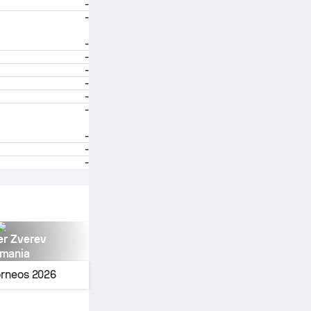
-
-
-
-
-
-
-
-
-
-
-
er Zverev
emania
orneos
2026