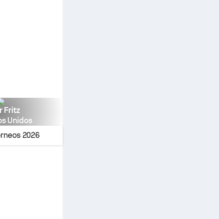
r Fritz
os Unidos
orneos
2026