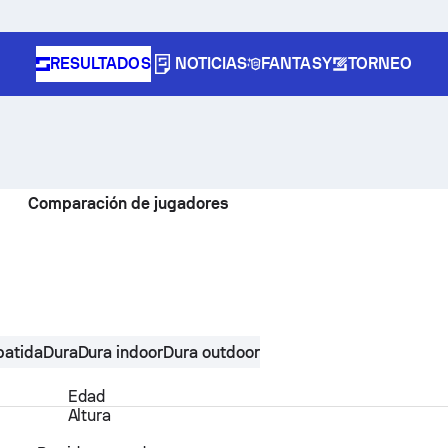
RESULTADOS
NOTICIAS
FANTASY
TORNEO
Comparación de jugadores
batida
Dura
Dura indoor
Dura outdoor
Edad
Altura