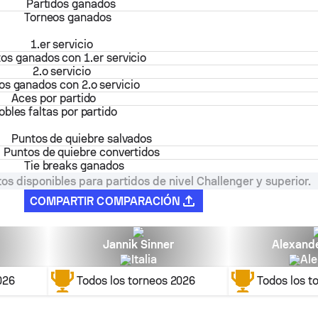
Partidos ganados
Torneos ganados
1.er servicio
os ganados con 1.er servicio
2.o servicio
os ganados con 2.o servicio
Aces por partido
obles faltas por partido
Puntos de quiebre salvados
Puntos de quiebre convertidos
Tie breaks ganados
os disponibles para partidos de nivel Challenger y superior.
COMPARTIR COMPARACIÓN
Jannik Sinner
Alexand
Italia
Al
026
Todos los torneos
2026
Todos los t