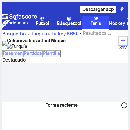
Descargar app
Tendencias
Futbol
Básquetbol
Tenis
Hockey so
Resultados,
Básquetbol
Turquía
Turkey KBSL
posiciones, calendario y jugadores de Çukurova basketbol
Çukurova basketbol Mersin
Mersin
Turquía
817
Resumen
Partidos
Plantilla
Destacado
Forma reciente