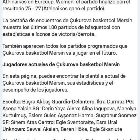
Athinaikos en Eurocup, Women, el partido finalizó con el
resultado 75 - 77 (Athinaikos ganó el partido).
La pestaña de encuentros de Çukurova basketbol Mersin
muestra los últimos 100 partidos de básquetbol con
estadísticas e íconos de victoria/derrota.
También aparecen todos los partidos programados que
Çukurova basketbol Mersin va a jugar en el futuro.
Jugadores actuales de Çukurova basketbol Mersin
En esta página, puedes encontrar la plantilla actual de
Çukurova basketbol Mersin, sus estadísticas y el
desempeño de los jugadores.
Escolta:
Büşra Akbaş
Guardia-Delantero:
Ikra Durmaz
PG:
Asena Yalcin
SG:
Derin Yaya
Alero:
Alina Iagupova, Manolya
Kurtulmuş, Eslem Guler, Ayşenaz Harma, Sugranur Sonmez
SF:
Sinem Atas
Centro:
Egle Sventoraite, Esra Ural
Unknown:
Sevval Akalan, Beren Höke, Egle Siksniute