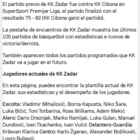
El partido previo de KK Zadar fue contra KK Cibona en
SuperSport Premijer Liga, el partido finalizó con el
resultado 75 - 82 (KK Cibona ganó el partido).
La pestaña de encuentros de KK Zadar muestra los últimos
100 partidos de básquetbol con estadísticas e íconos de
victoria/derrota.
También aparecen todos los partidos programados que KK
Zadar va a jugar en el futuro.
Jugadores actuales de KK Zadar
En esta página, puedes encontrar la plantilla actual de KK
Zadar, sus estadísticas y el desempeño de los jugadores.
Escolta:
Vladimir Mihailović, Borna Kapusta, Niko Šare,
Luka Bičić, Toni Torbarina, Ross Williams, Adem Mekić
Alero:
Dario Dreznjak, Marko Ramljak, Luka Gulan, Manuel
Dundović, Ivan Tkachenko, Ivan Vučić
Delantero-Guardia:
Krševan Klarica
Centro:
Karlo Žganec, Alexander Božiković,
Lovro Buljević