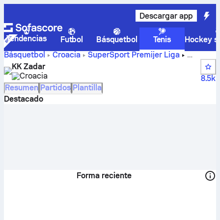
Descargar app
Tendencias
Futbol
Básquetbol
Tenis
Hockey so
Básquetbol
Croacia
SuperSport Premijer Liga
Resultados, posiciones, calendario y jugadores de KK
KK Zadar
Zadar
Croacia
8.5k
Resumen
Partidos
Plantilla
Destacado
Forma reciente