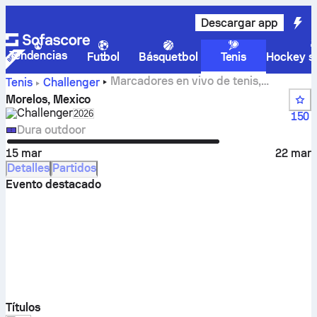
Descargar app
Tendencias
Futbol
Básquetbol
Tenis
Hockey so
Marcadores en vivo de tenis,
Tenis
Challenger
resultados de grupos y partidos de Morelos, Mexico.
Morelos, Mexico
Challenger
Select season in unique tournament header
2026
150
Dura outdoor
15 mar
22 mar
Detalles
Partidos
Evento destacado
Títulos