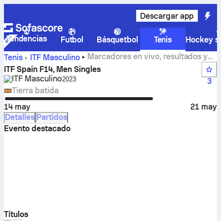
Descargar app
Tendencias
Futbol
Básquetbol
Tenis
Hockey so
Marcadores en vivo, resultados y
Tenis
ITF Masculino
partidos de ITF Spain F14, Men Singles
ITF Spain F14, Men Singles
ITF Masculino
Select season in unique tournament header
2023
3
Tierra batida
14 may
21 may
Detalles
Partidos
Evento destacado
Títulos