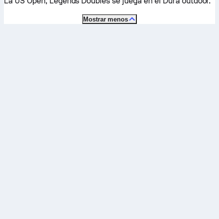
La US Open, Legends Doubles se juega en el
Dura outdoor
.
Mostrar menos