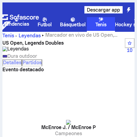
Descargar app
Tendencias
Futbol
Básquetbol
Tenis
Hockey so
Marcador en vivo de US Open,
Tenis
Leyendas
Legends Doubles
US Open, Legends Doubles
Leyendas
10
Dura outdoor
Detalles
Partidos
Evento destacado
McEnroe J. / McEnroe P
Campeones