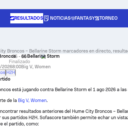
RESULTADOS
NOTICIAS
FANTASY
TORNEO
ty Broncos – Bellarine Storm marcadores en directo, resulta
Broncos
Bellarine Storm
55
-
66
Finalizado
8/2026
8:00
Big V, Women
tos
H2H
rtido
ncos está jugando contra Bellarine Storm el 1 ago 2026 a las
rte de la
Big V, Women
.
ncontrar resultados anteriores del Hume City Broncos – Bella
 sus partidos H2H. Sofascore también permite echar un vista
e el partido, como: