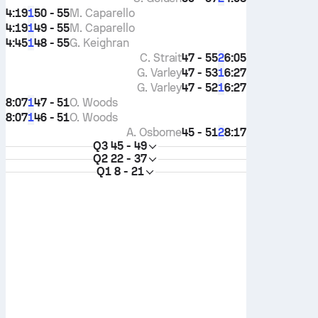
4:19
50 - 55
M. Caparello
1
4:19
49 - 55
M. Caparello
1
4:45
48 - 55
G. Keighran
1
C. Strait
47 - 55
6:05
2
G. Varley
47 - 53
6:27
1
G. Varley
47 - 52
6:27
1
8:07
47 - 51
O. Woods
1
8:07
46 - 51
O. Woods
1
A. Osborne
45 - 51
8:17
2
Q3
45 - 49
Q2
22 - 37
Q1
8 - 21