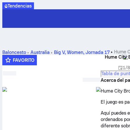
Tendencias
Hume Ci
Baloncesto
Australia
Big V, Women
,
Jornada 17
Hume City 
calendario, predicciones y estadísticas
FAVORITO
1/
Tabla de pun
Acerca del pa
Hume City Bro
El juego es pa
Aquí puedes e
ordenados por
diferente sobr