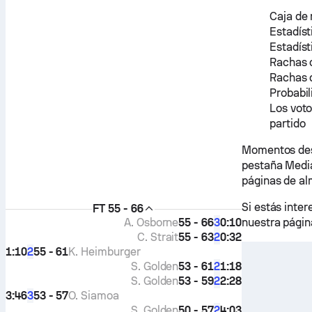
Caja de 
Estadíst
Estadíst
Rachas 
Rachas 
Probabil
Los voto
partido
Momentos dest
pestaña Media
páginas de a
Si estás inte
FT
55 - 66
A. Osborne
55 - 66
0:10
3
nuestra pági
C. Strait
55 - 63
0:32
2
1:10
55 - 61
K. Heimburger
2
S. Golden
53 - 61
1:18
2
S. Golden
53 - 59
2:28
2
3:46
53 - 57
O. Siamoa
3
S. Golden
50 - 57
4:03
2