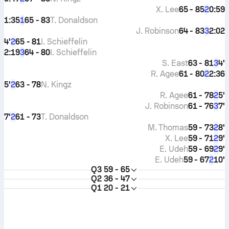
X. Lee
65 - 85
0:59
2
1:35
65 - 83
T. Donaldson
1
J. Robinson
64 - 83
2:02
3
4'
65 - 81
I. Schieffelin
2
2:19
64 - 80
I. Schieffelin
3
S. East
63 - 81
4'
3
R. Agee
61 - 80
2:36
2
5'
63 - 78
N. Kingz
2
R. Agee
61 - 78
5'
2
J. Robinson
61 - 76
7'
3
7'
61 - 73
T. Donaldson
2
M. Thomas
59 - 73
8'
2
X. Lee
59 - 71
9'
2
E. Udeh
59 - 69
9'
2
E. Udeh
59 - 67
10'
2
Q3
59 - 65
Q2
36 - 47
Q1
20 - 21