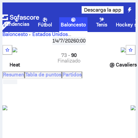
Descarga la app
Tendencias
Fútbol
Baloncesto
Tenis
Hockey so
Baloncesto
Estados Unidos
Cleveland Cavaliers –
NBA Summer League
14/7/2026
,
Jornada 1
0:00
Miami Heat marcadores en directo, resultados cara a
cara, calendario, predicciones y estadísticas
73
-
90
Finalizado
Heat
@
Cavaliers
Resumen
Tabla de puntos
Partidos