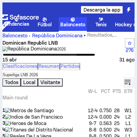
Descarga la app
Tendencias
Fútbol
Baloncesto
Tenis
Hockey so
Resultados,
Baloncesto
República Dominicana
clasificaciones, calendario y estadísticas de la Dominican
Dominican Republic LNB
Republic LNB
República Dominicana
Select season in unique tournamen
2026
276
15 abr
31 ago
Clasificaciones
Resumen
Partidos
Select standings table in tournament standings
Superliga LNB 2026
displ
Todos
Local
Visitante
W-L
PCT
PTS
STR
Main round
1
Metros de Santiago
12-4
0.750
28
W1
2
Indios de San Francisco
12-4
0.000
24
L2
3
Heroes de Moca
9-7
0.563
25
L1
4
Titanes del Distrito Nacional
8-8
0.500
24
W3
5
Reales De La Vega
8-8
0.500
24
L1