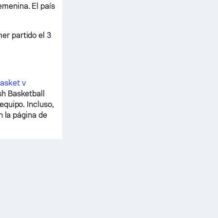
menina. El país
r partido el 3
asket v
sh Basketball
quipo. Incluso,
n la página de