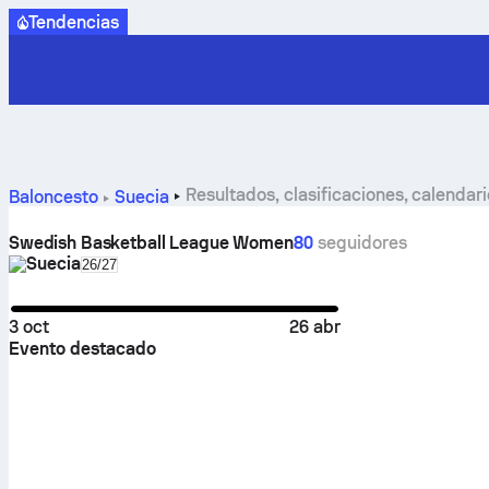
Tendencias
Resultados, clasificaciones, calenda
Baloncesto
Suecia
Swedish Basketball League Women
80
seguidores
Suecia
Select season in unique tournament header
26/27
3 oct
26 abr
Evento destacado