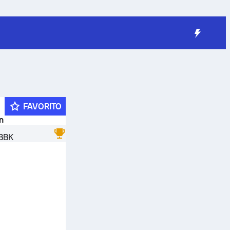
FAVORITO
n
 BBK