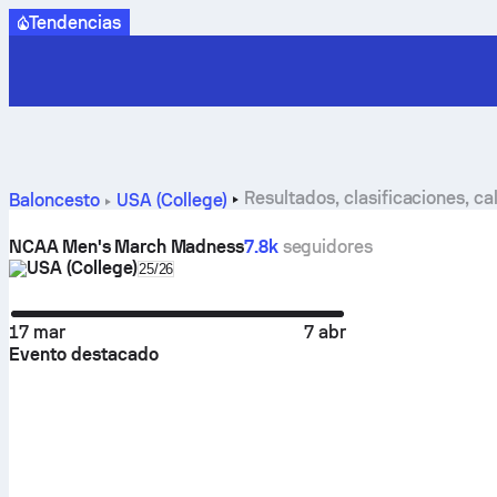
Tendencias
Resultados, clasificaciones, 
Baloncesto
USA (College)
NCAA Men's March Madness
7.8k
seguidores
USA (College)
Select season in unique tournament header
25/26
17 mar
7 abr
Evento destacado