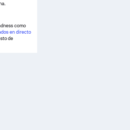
na.
Madness como
ados en directo
esto de