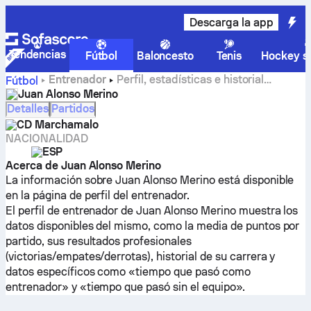
Descarga la app
Tendencias
Fútbol
Baloncesto
Tenis
Hockey so
Entrenador
Perfil, estadísticas e historial
Fútbol
profesional de Juan Alonso Merino
Juan Alonso Merino
Detalles
Partidos
CD Marchamalo
NACIONALIDAD
ESP
Acerca de Juan Alonso Merino
La información sobre Juan Alonso Merino está disponible
en la página de perfil del entrenador.
El perfil de entrenador de Juan Alonso Merino muestra los
datos disponibles del mismo, como la media de puntos por
partido, sus resultados profesionales
(victorias/empates/derrotas), historial de su carrera y
datos específicos como «tiempo que pasó como
entrenador» y «tiempo que pasó sin el equipo».