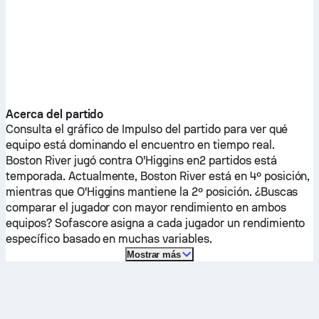
Acerca del partido
Consulta el gráfico de Impulso del partido para ver qué
equipo está dominando el encuentro en tiempo real.
Boston River
jugó contra
O'Higgins
en2 partidos está
temporada.
Actualmente,
Boston River
está en 4º posición,
mientras que
O'Higgins
mantiene la 2º posición. ¿Buscas
comparar el jugador con mayor rendimiento en ambos
equipos? Sofascore asigna a cada jugador un rendimiento
específico basado en muchas variables.
Mostrar más