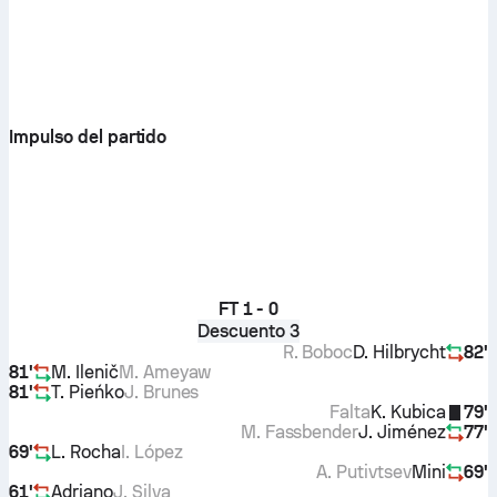
Impulso del partido
FT
1 - 0
Descuento 3
R. Boboc
D. Hilbrycht
82'
81'
M. Ilenič
M. Ameyaw
81'
T. Pieńko
J. Brunes
Falta
K. Kubica
79'
M. Fassbender
J. Jiménez
77'
69'
L. Rocha
I. López
A. Putivtsev
Mini
69'
61'
Adriano
J. Silva