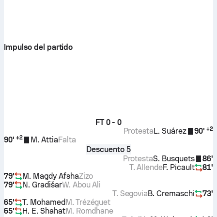
Impulso del partido
FT
0 - 0
+
2
Protesta
L. Suárez
90'
+
2
90'
M. Attia
Falta
Descuento 5
Protesta
S. Busquets
86'
T. Allende
F. Picault
81'
79'
M. Magdy Afsha
Zizo
79'
N. Gradišar
W. Abou Ali
T. Segovia
B. Cremaschi
73'
65'
T. Mohamed
M. Trézéguet
65'
H. E. Shahat
M. Romdhane