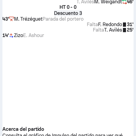
T. Avilés
M. Weigandt
46'
HT
0 - 0
Descuento 3
43'
M. Trézéguet
Parada del portero
Falta
F. Redondo
31'
Falta
T. Avilés
25'
14'
Zizo
E. Ashour
Acerca del partido
Consulta el gráfico de Impulso del partido para ver qué