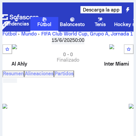
Descarga la app
Tendencias
Fútbol
Baloncesto
Tenis
Hockey so
Fútbol
Mundo
FIFA Club World Cup, Grupo A
,
Jornada 1
Al Ahly FC
-
Inter Miami CF
en vivo, resultados H2H,
15/6/2025
0:00
clasificación, predicción y resultado en directo
0
-
0
Finalizado
Al Ahly
Inter Miami
Resumen
Alineaciones
Partidos