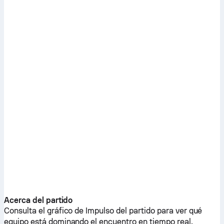
Acerca del partido
Consulta el gráfico de Impulso del partido para ver qué
equipo está dominando el encuentro en tiempo real.