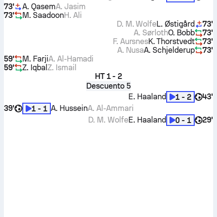
73'
A. Qasem
A. Jasim
73'
M. Saadoon
H. Ali
D. M. Wolfe
L. Østigård
73'
A. Sørloth
O. Bobb
73'
F. Aursnes
K. Thorstvedt
73'
A. Nusa
A. Schjelderup
73'
59'
M. Farji
A. Al-Hamadi
59'
Z. Iqbal
Z. Ismail
HT
1 - 2
Descuento 5
E. Haaland
43'
1 - 2
39'
A. Hussein
A. Al-Ammari
1 - 1
D. M. Wolfe
E. Haaland
29'
0 - 1