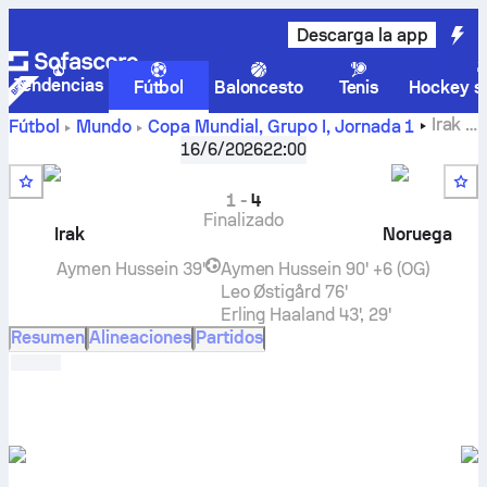
Descarga la app
Tendencias
Fútbol
Baloncesto
Tenis
Hockey so
Irak
-
Fútbol
Mundo
Copa Mundial, Grupo I
,
Jornada 1
Noruega
en vivo, resultados H2H, clasificación, predicción
16/6/2026
22:00
y resultado en directo
1
-
4
Finalizado
Irak
Noruega
Aymen Hussein
39'
Aymen Hussein
90' +6 (OG)
Leo Østigård
76'
Erling Haaland
43', 29'
Resumen
Alineaciones
Partidos