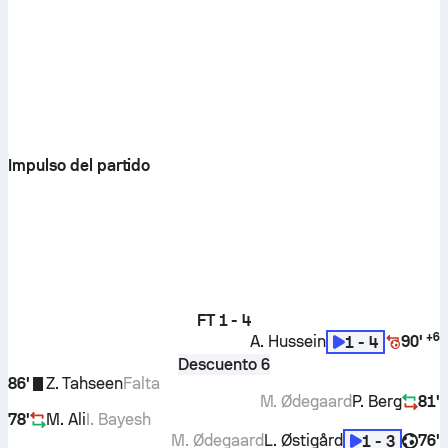
Impulso del partido
FT
1 - 4
+
6
A. Hussein
90'
1 - 4
Descuento 6
86'
Z. Tahseen
Falta
M. Ødegaard
P. Berg
81'
78'
M. Ali
I. Bayesh
M. Ødegaard
L. Østigård
76'
1 - 3