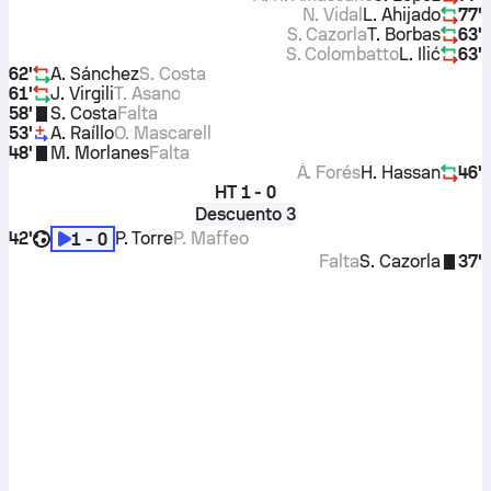
N. Vidal
L. Ahijado
77'
S. Cazorla
T. Borbas
63'
S. Colombatto
L. Ilić
63'
62'
A. Sánchez
S. Costa
61'
J. Virgili
T. Asano
58'
S. Costa
Falta
53'
A. Raíllo
O. Mascarell
48'
M. Morlanes
Falta
Á. Forés
H. Hassan
46'
HT
1 - 0
Descuento 3
42'
P. Torre
P. Maffeo
1 - 0
Falta
S. Cazorla
37'