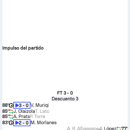
Impulso del partido
FT
3 - 0
Descuento 3
88'
V. Muriqi
3 - 0
85'
J. Olaizola
T. Lato
85'
A. Prats
P. Torre
83'
M. Morlanes
2 - 0
A. R. Alhassane
J. López
77'