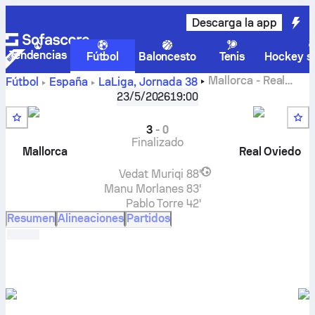
Descarga la app
Tendencias
Fútbol
Baloncesto
Tenis
Hockey so
Mallorca
-
Real
Fútbol
España
LaLiga
,
Jornada 38
Oviedo
en vivo, resultados H2H, clasificación, predicción y
23/5/2026
19:00
resultado en directo
3
-
0
Finalizado
Mallorca
Real Oviedo
Vedat Muriqi
88'
Manu Morlanes
83'
Pablo Torre
42'
Resumen
Alineaciones
Partidos