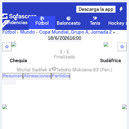
Descarga la app
Tendencias
Fútbol
Baloncesto
Tenis
Hockey so
Fútbol
Mundo
Copa Mundial, Grupo A
,
Jornada 2
Chequia
-
Sudáfrica
en vivo, resultados H2H, clasificación,
18/6/2026
16:00
predicción y resultado en directo
1
-
1
Finalizado
Chequia
Sudáfrica
Michal Sadílek
6'
Teboho Mokoena
83' (Pen.)
Resumen
Alineaciones
Partidos