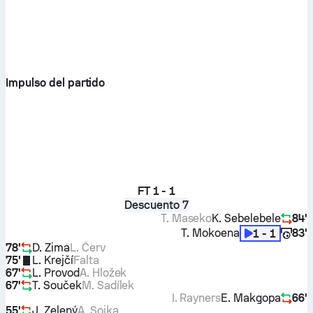
Impulso del partido
FT
1 - 1
Descuento 7
T. Maseko
K. Sebelebele
84'
T. Mokoena
83'
1 - 1
78'
D. Zima
L. Červ
75'
L. Krejčí
Falta
67'
L. Provod
A. Hložek
67'
T. Souček
M. Sadílek
I. Rayners
E. Makgopa
66'
55'
J. Zelený
A. Sojka