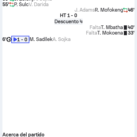
55'
P. Šulc
V. Darida
J. Adams
R. Mofokeng
46'
HT
1 - 0
Descuento 4
Falta
T. Mbatha
40'
Falta
T. Mokoena
33'
6'
M. Sadílek
A. Sojka
1 - 0
Acerca del partido