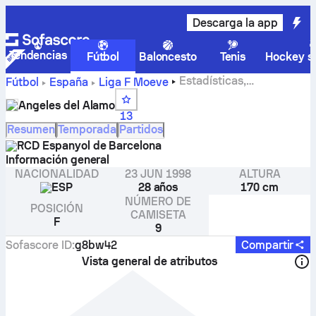
Descarga la app
Tendencias
Fútbol
Baloncesto
Tenis
Hockey so
Estadísticas,
Fútbol
España
Liga F Moeve
clasificación y goles de Angeles del Alamo
Angeles del Alamo
13
Resumen
Temporada
Partidos
RCD Espanyol de Barcelona
Información general
NACIONALIDAD
23 JUN 1998
ALTURA
ESP
28 años
170 cm
NÚMERO DE
POSICIÓN
CAMISETA
F
9
Sofascore ID
:
g8bw42
Compartir
Vista general de atributos