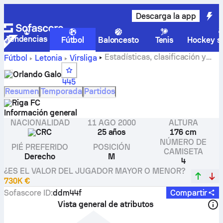
Descarga la app
Tendencias
Fútbol
Baloncesto
Tenis
Hockey so
Estadísticas, clasificación y
Fútbol
Letonia
Virsliga
goles de Orlando Galo
Orlando Galo
445
Resumen
Temporada
Partidos
Riga FC
Información general
NACIONALIDAD
11 AGO 2000
ALTURA
CRC
25 años
176 cm
NÚMERO DE
PIÉ PREFERIDO
POSICIÓN
CAMISETA
Derecho
M
4
¿ES EL VALOR DEL JUGADOR MAYOR O MENOR?
730K €
Sofascore ID
:
ddm44f
Compartir
Vista general de atributos