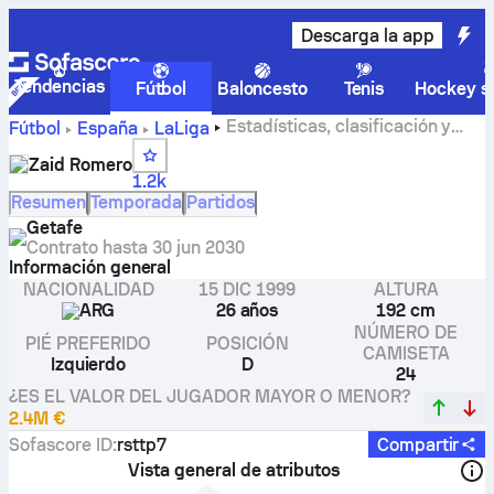
Descarga la app
Tendencias
Fútbol
Baloncesto
Tenis
Hockey so
Estadísticas, clasificación y
Fútbol
España
LaLiga
goles de Zaid Romero
Zaid Romero
1.2k
Resumen
Temporada
Partidos
Getafe
Contrato hasta
30 jun 2030
Información general
NACIONALIDAD
15 DIC 1999
ALTURA
ARG
26 años
192 cm
NÚMERO DE
PIÉ PREFERIDO
POSICIÓN
CAMISETA
Izquierdo
D
24
¿ES EL VALOR DEL JUGADOR MAYOR O MENOR?
2.4M €
Sofascore ID
:
rsttp7
Compartir
Vista general de atributos