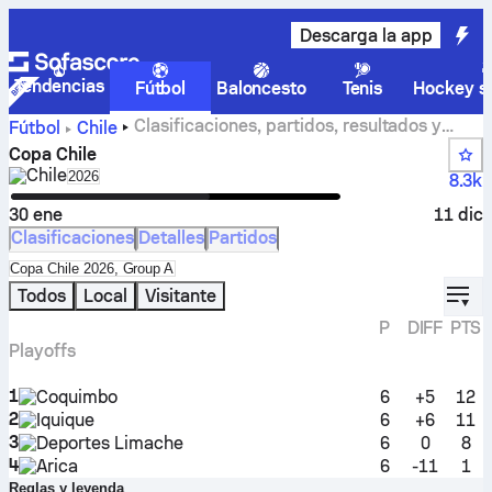
Descarga la app
Tendencias
Fútbol
Baloncesto
Tenis
Hockey so
Clasificaciones, partidos, resultados y
Fútbol
Chile
estadísticas de Copa Chile
Copa Chile
Chile
Select season in unique tournament header
2026
8.3k
30 ene
11 dic
Clasificaciones
Detalles
Partidos
Select standings table in tournament standings
Copa Chile 2026, Group A
displ
Todos
Local
Visitante
P
DIFF
PTS
Playoffs
1
Coquimbo
6
+5
12
2
Iquique
6
+6
11
3
Deportes Limache
6
0
8
4
Arica
6
-11
1
Reglas y leyenda