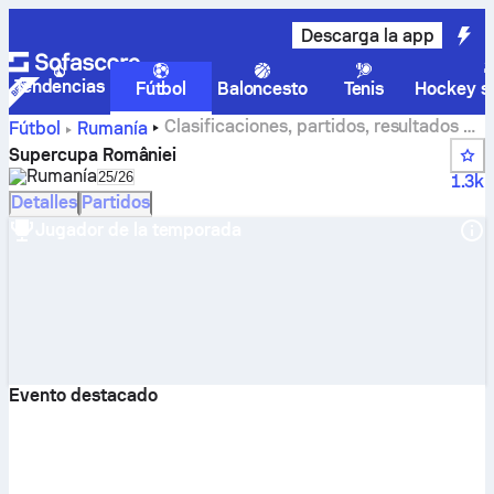
Descarga la app
Tendencias
Fútbol
Baloncesto
Tenis
Hockey so
Clasificaciones, partidos, resultados y
Fútbol
Rumanía
estadísticas de Supercupa României
Supercupa României
Rumanía
Select season in unique tournament header
25/26
1.3k
Detalles
Partidos
Jugador de la temporada
Evento destacado