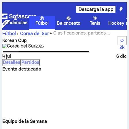
Descarga la app
Tendencias
Fútbol
Baloncesto
Tenis
Hockey so
Clasificaciones, partidos,
Fútbol
Corea del Sur
resultados y estadísticas de Korean Cup
Korean Cup
Corea del Sur
Select season in unique tournament header
2026
2k
4 jul
6 dic
Detalles
Partidos
Evento destacado
Equipo de la Semana