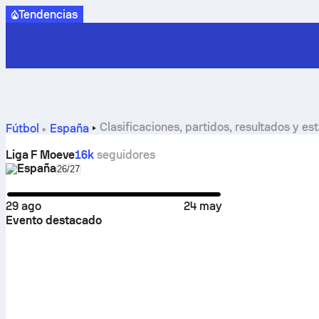
Tendencias
Clasificaciones, partidos, resultados y e
Fútbol
España
Liga F Moeve
16k
seguidores
España
Select season in unique tournament header
26/27
29 ago
24 may
Evento destacado