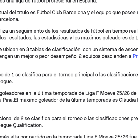
es una liga de fútbol profesional en España.
ual del título es Fútbol Club Barcelona y el equipo que posee 
arcelona.
iza un seguimiento de los resultados de fútbol en tiempo real 
 los resultados, las estadísticas y los máximos goleadores de 
e ubican en 3 tablas de clasificación, con un sistema de asc
tengan un mejor o peor desempeño. 2 equipos descienden a
Pr
o de 1 se clasifica para el torneo principal o las clasificacion
ague.
oleadores en la última temporada de Liga F Moeve 25/26 de
a Pina.El máximo goleador de la última temporada es Clàudia 
ional de 2 se clasifica para el torneo o las clasificaciones pr
gue Qualification.
 más alta por partido en la temporada Liga F Moeve 25/26 fue