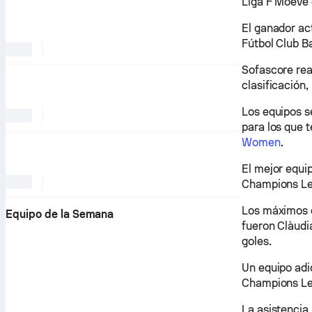
Liga F Moeve 
El ganador act
Fútbol Club B
Sofascore real
clasificación,
Los equipos s
para los que 
Women
.
El mejor equip
Champions Le
Los máximos g
Equipo de la Semana
fueron Clàudi
goles.
Un equipo adic
Champions Lea
La asistencia