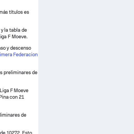
más títulos es
y la tabla de
Liga F Moeve.
enso y descenso
imera Federacion
es preliminares de
 Liga F Moeve
Pina con 21
eliminares de
 de 10272. Esto