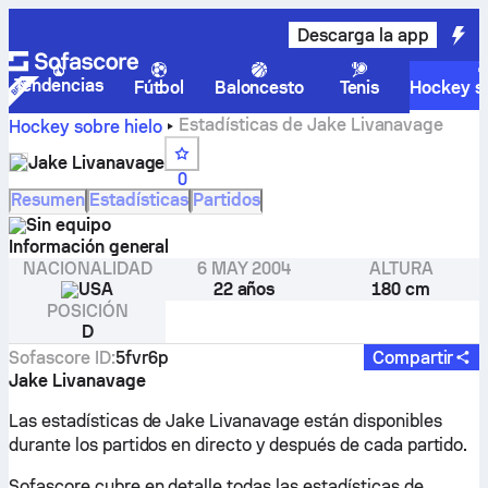
Descarga la app
Tendencias
Fútbol
Baloncesto
Tenis
Hockey so
Estadísticas de Jake Livanavage
Hockey sobre hielo
Jake Livanavage
0
Resumen
Estadísticas
Partidos
Sin equipo
Información general
NACIONALIDAD
6 MAY 2004
ALTURA
USA
22 años
180 cm
POSICIÓN
D
Sofascore ID
:
5fvr6p
Compartir
Jake Livanavage
Las estadísticas de Jake Livanavage están disponibles
durante los partidos en directo y después de cada partido.
Sofascore cubre en detalle todas las estadísticas de