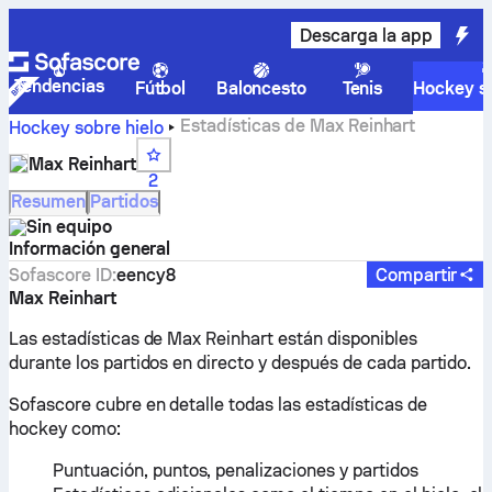
Descarga la app
Tendencias
Fútbol
Baloncesto
Tenis
Hockey so
Estadísticas de Max Reinhart
Hockey sobre hielo
Max Reinhart
2
Resumen
Partidos
Sin equipo
Información general
Sofascore ID
:
eency8
Compartir
Max Reinhart
Las estadísticas de Max Reinhart están disponibles
durante los partidos en directo y después de cada partido.
Sofascore cubre en detalle todas las estadísticas de
hockey como:
Puntuación, puntos, penalizaciones y partidos