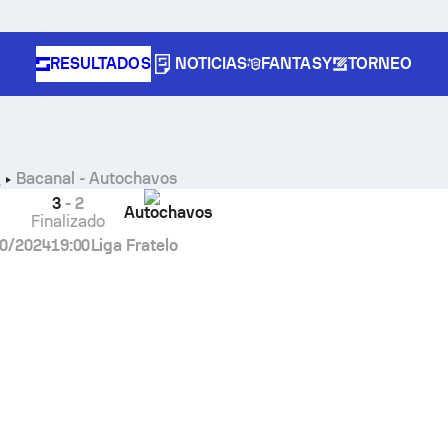
RESULTADOS
NOTICIAS
FANTASY
TORNEO
Bacanal
-
Autochavos
1
3
-
2
Autochavos
Finalizado
0/2024
19:00
Liga Fratelo