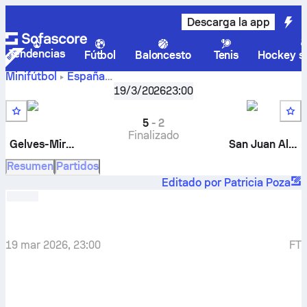
Descarga la app
Tendencias
Fútbol
Baloncesto
Tenis
Hockey so
Minifútbol
España
Juegos Deportivos Provinciales, Alevín - 1ª Vuelta
,
Jorna
19/3/2026
23:00
Gelves-Mirador Alevin
-
San Juan Alevin
5
-
2
Finalizado
Gelves-Mirador Alevin
San Juan Alevin
Resumen
Partidos
Editado por Patricia Poza
19 mar 2026, 23:00
FT