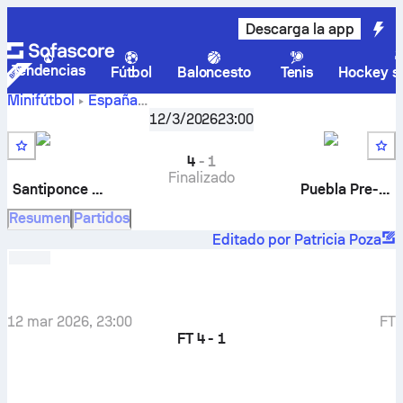
Descarga la app
Tendencias
Fútbol
Baloncesto
Tenis
Hockey so
Minifútbol
España
Juegos Deportivos Provinciales, Pre-Peques - 1ª Vuelta
,
J
12/3/2026
23:00
Santiponce Pre-Peques
-
Puebla Pre-Peques
4
-
1
Finalizado
Santiponce Pre-Peques
Puebla Pre-Peques
Resumen
Partidos
Editado por Patricia Poza
12 mar 2026, 23:00
FT
FT
4 - 1