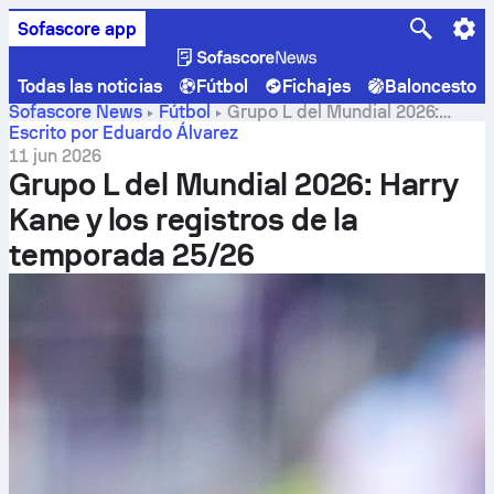
Sofascore app
Todas las noticias
Fútbol
Fichajes
Baloncesto
Sofascore News
Fútbol
Grupo L del Mundial 2026:
Harry Kane y los registros de la temporada 25/26
Escrito por Eduardo Álvarez
11 jun 2026
Grupo L del Mundial 2026: Harry
Kane y los registros de la
temporada 25/26