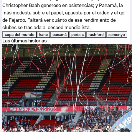
Christopher Baah generoso en asistencias; y Panamá, la
más modesta sobre el papel, apuesta por el orden y el gol
de Fajardo. Faltará ver cuánto de ese rendimiento de
clubes se traslada al césped mundialista.
copa del mundo
kane
panamá
perisic
rashford
semenyo
Las últimas historias
Previa de la Eredivisie 2026/27:
¿Puede alguien detener al dominante
PSV?