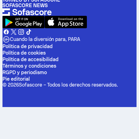
SOFASCORE NEWS
Cuando la diversión para, PARA
Política de privacidad
Política de cookies
Política de accesibilidad
Términos y condiciones
RGPD y periodismo
Pie editorial
©
2026
Sofascore –
Todos los derechos reservados
.