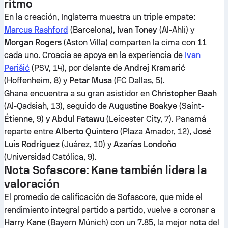
ritmo
En la creación, Inglaterra muestra un triple empate:
Marcus Rashford
(Barcelona),
Ivan Toney
(Al-Ahli) y
Morgan Rogers
(Aston Villa) comparten la cima con 11
cada uno. Croacia se apoya en la experiencia de
Ivan
Perišić
(PSV, 14), por delante de
Andrej Kramarić
(Hoffenheim, 8) y
Petar Musa
(FC Dallas, 5).
Ghana encuentra a su gran asistidor en
Christopher Baah
(Al-Qadsiah, 13), seguido de
Augustine Boakye
(Saint-
Étienne, 9) y
Abdul Fatawu
(Leicester City, 7). Panamá
reparte entre
Alberto Quintero
(Plaza Amador, 12),
José
Luis Rodríguez
(Juárez, 10) y
Azarías Londoño
(Universidad Católica, 9).
Nota Sofascore: Kane también lidera la
valoración
El promedio de calificación de Sofascore, que mide el
rendimiento integral partido a partido, vuelve a coronar a
Harry Kane
(Bayern Múnich) con un 7.85, la mejor nota del