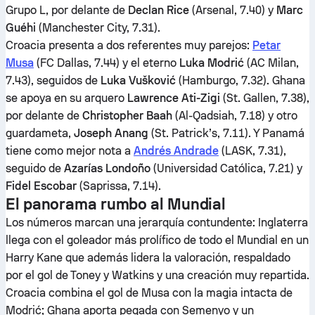
Grupo L, por delante de
Declan Rice
(Arsenal, 7.40) y
Marc
Guéhi
(Manchester City, 7.31).
Croacia presenta a dos referentes muy parejos:
Petar
Musa
(FC Dallas, 7.44) y el eterno
Luka Modrić
(AC Milan,
7.43), seguidos de
Luka Vušković
(Hamburgo, 7.32). Ghana
se apoya en su arquero
Lawrence Ati-Zigi
(St. Gallen, 7.38),
por delante de
Christopher Baah
(Al-Qadsiah, 7.18) y otro
guardameta,
Joseph Anang
(St. Patrick’s, 7.11). Y Panamá
tiene como mejor nota a
Andrés Andrade
(LASK, 7.31),
seguido de
Azarías Londoño
(Universidad Católica, 7.21) y
Fidel Escobar
(Saprissa, 7.14).
El panorama rumbo al Mundial
Los números marcan una jerarquía contundente: Inglaterra
llega con el goleador más prolífico de todo el Mundial en un
Harry Kane que además lidera la valoración, respaldado
por el gol de Toney y Watkins y una creación muy repartida.
Croacia combina el gol de Musa con la magia intacta de
Modrić; Ghana aporta pegada con Semenyo y un