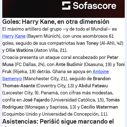
Goles: Harry Kane, en otra dimensión
El máximo artillero del grupo —y de todo el Mundial— es
Harry Kane
(Bayern Múnich), con unos asombrosos 61
goles, seguido de sus compatriotas
Ivan Toney
(Al-Ahli, 42)
y
Ollie Watkins
(Aston Villa, 21).
Croacia presenta un ataque coral encabezado por
Petar
Musa
(FC Dallas, 24), con
Ante Budimir
(Osasuna, 19) y
Toni
Fruk
(Rijeka, 19) detrás. Ghana se apoya en
Antoine
Semenyo
(Manchester City, 21), seguido de
Brandon
Thomas-Asante
(Coventry City, 13) y
Abdul Fatawu
(Leicester City, 9). Panamá, con cifras más modestas,
confía en
José Fajardo
(Universidad Católica, 15),
Tomás
Rodríguez
(Monagas y Saprissa, 13) y
Cecilio Waterman
(Coquimbo Unido y Universidad de Concepción, 11).
Asistencias: Perišić sigue marcando el