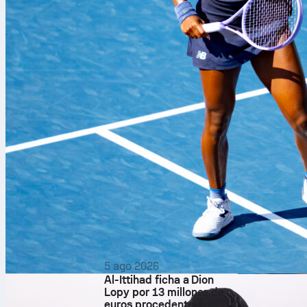
5 ago 2026
Al-Ittihad ficha a Dion
Lopy por 13 millones de
Los
New York
euros procedente del