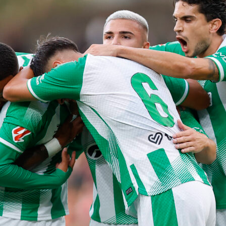
cipio, pero los Mets ganaron la batalla del slugging .549 a .39
42 a .788.
 scores de
MLB
, gráficos de impulso en vivo y jugada a jugada
nzamiento en Sofascore.
mets
mlb
nacionales
new york
washington