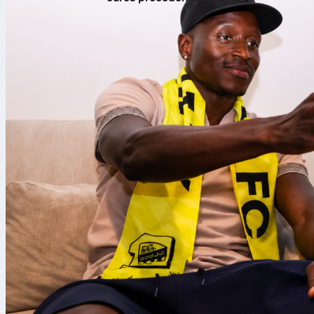
Washington,
Almería
en Nationals 
errores, mien
15,901 aficio
Diez carreras 
El episodio de
cuenta con un