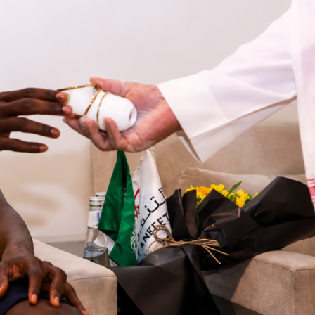
 ganando
16-7
tras una ráfaga de 10 carreras en la 12ª entrad
Park. Los visitantes acumularon 18 hits y no cometieron
tras
Washington
terminó con 12 hits y cuatro errores ante
nados.
en la alta de la 12ª
cisivo pareció un desfile de batazos. Carson Benge abrió la
 sencillo impulsor, y luego
Vidal Bruján
siguió con un infield hit