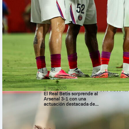
Wiemer se emb
remolcando do
ponchó tres v
El gran probl
registro del e
Cuatro errore
Apuntes y nú
El abridor de 
ponches y tres
Austin Warren
Huascar Braz
Kimbrel lo ce
5 ago 2026
solo cinco lim
El Real Betis sorprende al
Arsenal 3-1 con una
Jake Irvin em
actuación destacada de
una carrera li
Pablo Fornals
Schultz recibi
infielder Jorb
tres más. En e