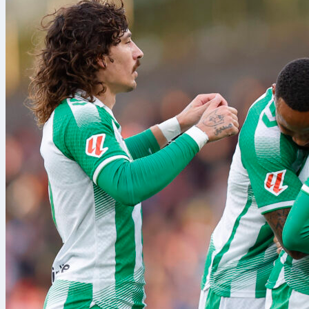
en OBP al prin
y la de OPS .9
Para más box
sigue cada la
grandes ligas