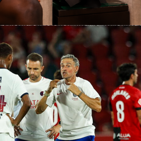
nectó un sencillo productor, Marcus Semien y A.J. Ewing
cillos remolcadores, y los Mets siguieron encadenando
l plato para un doble de dos carreras, y Bo Bichette coronó la
 un doble de dos impulsadas al profundo jardín central.
n se detuvo la entrada, Nueva York había mandado oleadas de
ganaba 16-6. Washington recortó una en la baja para el 16-7
te para Nueva York
enó la hoja de estadísticas con de 6-3, un jonrón, un doble y
as. Brett Baty se fue de 6-2 con un jonrón y tres impulsadas,
u sencillo en las entradas extra. Carson Benge terminó de 6-
y tres impulsadas, anotando tres veces.
r todas partes:
Semien
impulsó dos, Ewing conectó dos hits 
y Luis Torrens aportó un doble productor. Nueva York terminó
de .353 y OPS de .942 en la noche.
e de Washington en Nationals Park
deró a los Nationales con tres hits, un doble y dos carreras
Abrams añadió dos hits y una impulsada, mientras Joey