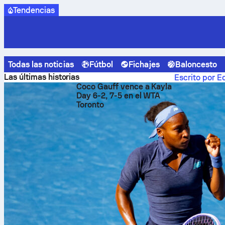
Tendencias
Todas las noticias
Fútbol
Fichajes
Baloncesto
Sofascore News
Otros deportes
Mets anotan 10 carreras
Las últimas historias
Escrito por E
Coco Gauff vence a Kayla
Mets 
Day 6-2, 7-5 en el WTA
Toronto
12ª en
Natio