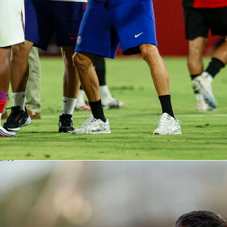
asó cinco veces con dos hits, dos boletos y un pelotazo,
s. José Tena conectó un doble para una carrera pero se
eces.
ema fue la definición. Washington dejó a 35 en base según el
vento y se fue de 46-12 en total, pese a negociar ocho boletos
s echaron más leña al fuego de las entradas extra.
meros del pitcheo
los Mets, Christian Scott, trabajó 4.0 entradas con cinco
 carreras limpias antes de que tomara el relevo el bullpen.
 y Luke Weaver se combinaron para tres entradas en blanco,
obán
lanzó dos episodios con una carrera no merecida, y Crai
rró. Los lanzadores de Nueva York permitieron siete carreras,
pias.
pezó bien por Washington con 6 K en 4.0 entradas, cediendo
mpia y tres en total. El derrumbe final llegó cuando Paxton
ó castigo de siete carreras en un tercio de entrada, y el
it Vivas subió al montículo para terminar el episodio y permitió
l balance de equipo, los Nationals tuvieron una ligera ventaja