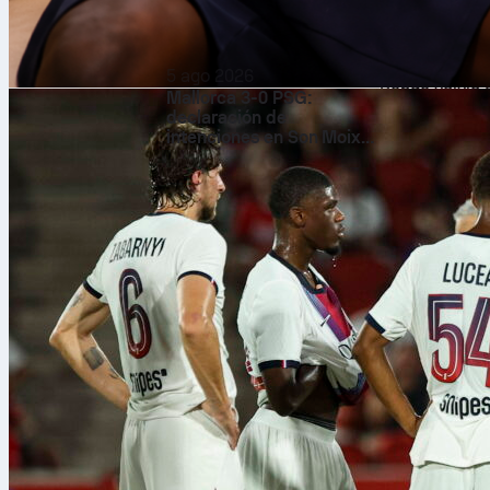
Brett Baty co
añadieron sen
imparables.
5 ago 2026
Benge volvió a
Mallorca 3-0 PSG:
declaración de
avalancha con
intenciones en Son Moix
Cuando por fi
en pretemporada
bateadores y 
definitivo.
Figuras al ba
Bo Bichette
ll
tres impulsad
respaldando s
con un doble 
Hubo ayuda po
remolcó una, 
con promedio 
La larga noch
James Wood li
anotadas. CJ 