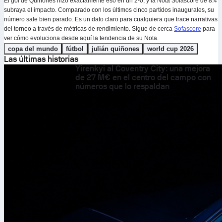
El gol de Quiñones hizo exactamente eso en un 2-0, y la Nota Sofascore de 8.4
subraya el impacto. Comparado con los últimos cinco partidos inaugurales, su
número sale bien parado. Es un dato claro para cualquiera que trace narrativas
del torneo a través de métricas de rendimiento. Sigue de cerca
Sofascore
para
ver cómo evoluciona desde aquí la tendencia de su Nota.
copa del mundo
fútbol
julián quiñones
world cup 2026
Las últimas historias
Yirenkyi al Coventry City: una mejora
de 27 M€ en el centro del campo con
números que lo respaldan