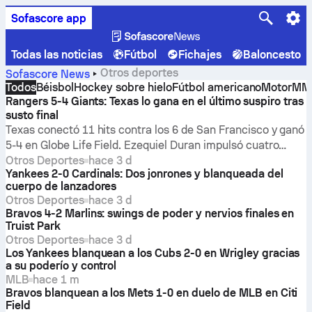
Sofascore app
Todas las noticias
Fútbol
Fichajes
Baloncesto
Otros deportes
Sofascore News
Todos
Béisbol
Hockey sobre hielo
Fútbol americano
Motor
MM
Rangers 5-4 Giants: Texas lo gana en el último suspiro tras
susto final
Texas conectó 11 hits contra los 6 de San Francisco y ganó
5-4 en Globe Life Field. Ezequiel Duran impulsó cuatro
carreras, MacKenzie Gore lanzó seis entradas en blanco y
Otros Deportes
hace 3 d
Yankees 2-0 Cardinals: Dos jonrones y blanqueada del
el bullpen resistió un noveno inning caótico.
cuerpo de lanzadores
Otros Deportes
hace 3 d
Bravos 4-2 Marlins: swings de poder y nervios finales en
Truist Park
Otros Deportes
hace 3 d
Los Yankees blanquean a los Cubs 2-0 en Wrigley gracias
a su poderío y control
MLB
hace 1 m
Bravos blanquean a los Mets 1-0 en duelo de MLB en Citi
Field