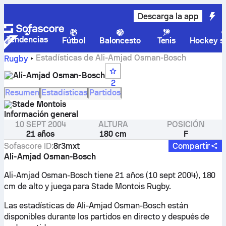
Descarga la app
Tendencias
Fútbol
Baloncesto
Tenis
Hockey so
Estadísticas de Ali-Amjad Osman-Bosch
Rugby
Ali-Amjad Osman-Bosch
2
Resumen
Estadísticas
Partidos
Stade Montois
Información general
10 SEPT 2004
ALTURA
POSICIÓN
21 años
180 cm
F
Sofascore ID
:
8r3mxt
Compartir
Ali-Amjad Osman-Bosch
Ali-Amjad Osman-Bosch tiene 21 años (10 sept 2004), 180
cm de alto y juega para Stade Montois Rugby.
Las estadísticas de Ali-Amjad Osman-Bosch están
disponibles durante los partidos en directo y después de