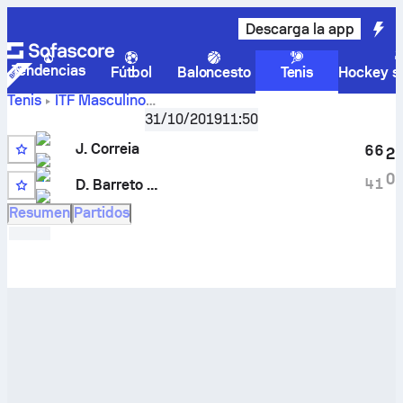
Descarga la app
Tendencias
Fútbol
Baloncesto
Tenis
Hockey so
Tenis
ITF Masculino
Jordan
Nules, Singles M-ITF-ESP-33A
31/10/2019
,
11:50
Octavos de final
Correia
–
Diego Augusto Barreto Sanchez
marcador en
J. Correia
6
6
2
directo y resultados cara a cara
3
0
4
1
D. Barreto Sanchez
Q
Resumen
Partidos