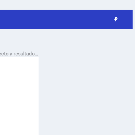
cto y resultados