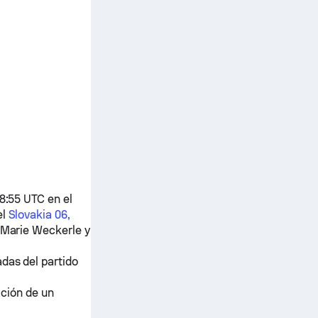
 8:55 UTC en el
el
Slovakia 06,
Marie Weckerle
y
adas del partido
ición de un