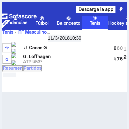
Descarga la app
Tendencias
Fútbol
Baloncesto
Tenis
Hockey so
Tenis
ITF Masculino
J. Canas
Spain F6, Singles Qualifying
11/3/2018
,
Clasificación
10:30
Garcia
–
George Loffhagen
marcador en directo y
J. Canas Garcia
6
6
0
1
resultados cara a cara
7
G. Loffhagen
2
4
7
6
ATP 453º
Resumen
Partidos