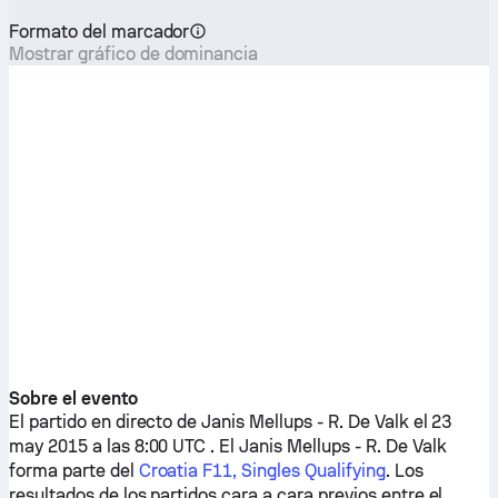
Formato del marcador
Mostrar gráfico de dominancia
Sobre el evento
El partido en directo de
Janis Mellups
-
R. De Valk
el 23
may 2015 a las 8:00 UTC . El
Janis Mellups
-
R. De Valk
forma parte del
Croatia F11, Singles Qualifying
. Los
resultados de los partidos cara a cara previos entre el