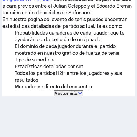
a cara previos entre el
Julian Ocleppo
y el
Edoardo Eremin
también están disponibles en Sofascore.
En nuestra página del evento de tenis puedes encontrar
estadísticas detalladas del partido actual, tales como:
Probabilidades ganadoras de cada jugador que te
ayudarán con la petición de un ganador
El dominio de cada jugador durante el partido
mostrado en nuestro gráfico de fuerza de tenis
Tipo de superficie
Estadísticas detalladas por set
Todos los partidos H2H entre los jugadores y sus
resultados
Marcador en directo del encuentro
Mostrar más