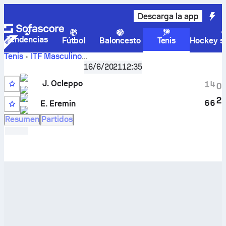
Descarga la app
Tendencias
Fútbol
Baloncesto
Tenis
Hockey so
Tenis
ITF Masculino
Genova, Singles M-ITF-ITA-05A
,
Dieciseisavos de final
16/6/2021
12:35
Julian Ocleppo
–
Edoardo Eremin
marcador en directo y
J. Ocleppo
resultados cara a cara
1
4
0
1
2
6
6
E. Eremin
Resumen
Partidos