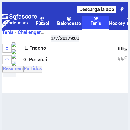
Descarga la app
Tendencias
Fútbol
Baloncesto
Tenis
Hockey so
Tenis
Challenger
Lorenzo
Recanati, Italy, Qualifying
1/7/2017
,
Clasificación
9:00
Frigerio
–
Giorgio Portaluri
marcador en directo y
L. Frigerio
6
6
2
resultados cara a cara
4
0
4
4
G. Portaluri
Resumen
Partidos