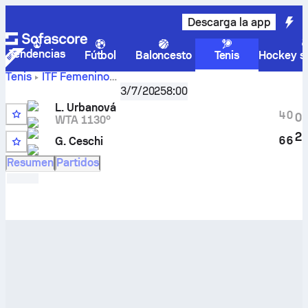
Descarga la app
Tendencias
Fútbol
Baloncesto
Tenis
Hockey so
Tenis
ITF Femenino
ITF W15 Kursumlijska Banja 9 Women
,
Octavos de final
3/7/2025
8:00
Lucie Urbanová
–
Gloria Ceschi
marcador en directo y
L. Urbanová
resultados cara a cara
4
0
0
WTA 1130º
2
6
6
G. Ceschi
Resumen
Partidos