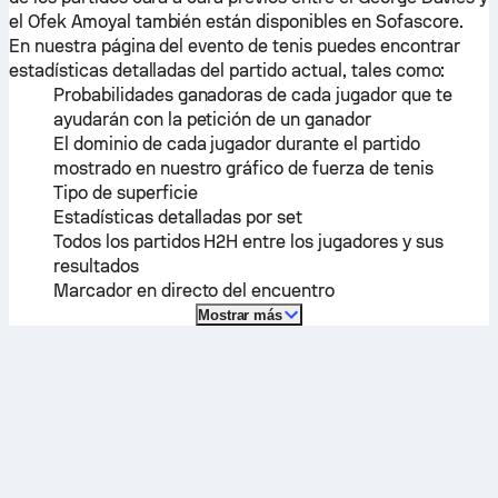
el
Ofek Amoyal
también están disponibles en Sofascore.
En nuestra página del evento de tenis puedes encontrar
estadísticas detalladas del partido actual, tales como:
Probabilidades ganadoras de cada jugador que te
ayudarán con la petición de un ganador
El dominio de cada jugador durante el partido
mostrado en nuestro gráfico de fuerza de tenis
Tipo de superficie
Estadísticas detalladas por set
Todos los partidos H2H entre los jugadores y sus
resultados
Marcador en directo del encuentro
Mostrar más