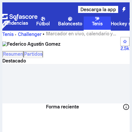
Descarga la app
Tendencias
Fútbol
Baloncesto
Tenis
Hockey so
Marcador en vivo, calendario y
Tenis
Challenger
resultados de Federico Agustin Gomez
Federico Agustin Gomez
2.5k
Resumen
Partidos
Destacado
Forma reciente