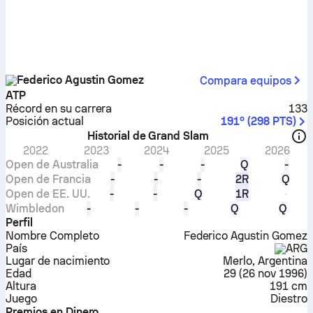
Federico Agustin Gomez
Compara equipos
ATP
Récord en su carrera
133
Posición actual
191º
(
298
PTS
)
Historial de Grand Slam
2022
2023
2024
2025
2026
Open de Australia
-
-
-
Q
-
Open de Francia
-
-
-
2R
Q
Open de EE. UU.
-
-
Q
1R
Wimbledon
-
-
-
Q
Q
Perfil
Nombre Completo
Federico Agustin Gomez
País
ARG
Lugar de nacimiento
Merlo, Argentina
Edad
29
(
26 nov 1996
)
Altura
191 cm
Juego
Diestro
Premios en Dinero